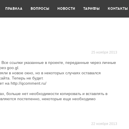
ПРАВИЛА
ВОПРОСЫ
НОВОСТИ
ТАРИФЫ
КОНТАКТЫ
25 ноября 2013
. Все ссылки указанные в проекте, переданные через личные
ез goo.gl.
яли в новое окно, но в некоторых случаях оставался
айта. Теперь не будет.
т на http://qcomment.ru/
х, больше нет необходимости копировать и вставлять в
новляются постепенно, некоторые еще необходимо
22 ноября 2013