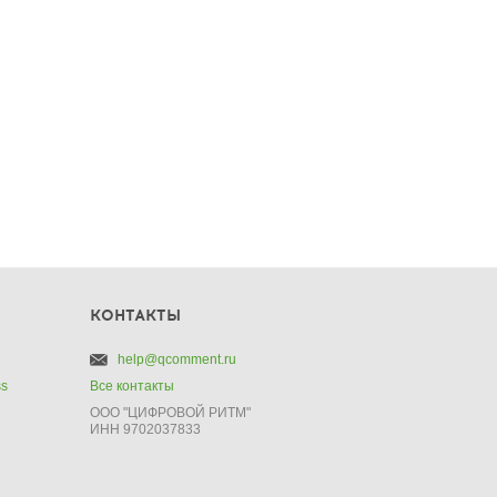
КОНТАКТЫ
help@qcomment.ru
ss
Все контакты
ООО "ЦИФРОВОЙ РИТМ"
ИНН 9702037833