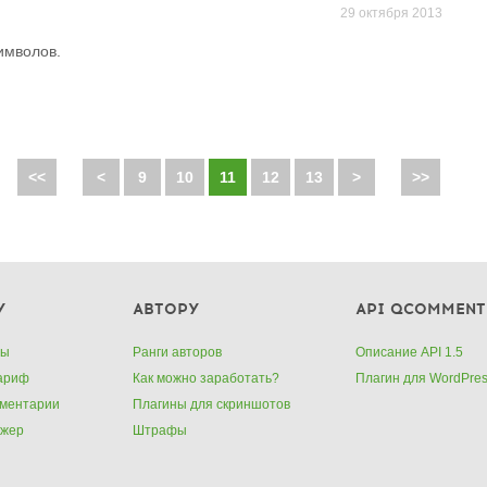
29 октября 2013
имволов.
<<
<
9
10
11
12
13
>
>>
У
АВТОРУ
API QCOMMENT
ты
Ранги авторов
Описание API 1.5
тариф
Как можно заработать?
Плагин для WordPre
мментарии
Плагины для скриншотов
джер
Штрафы