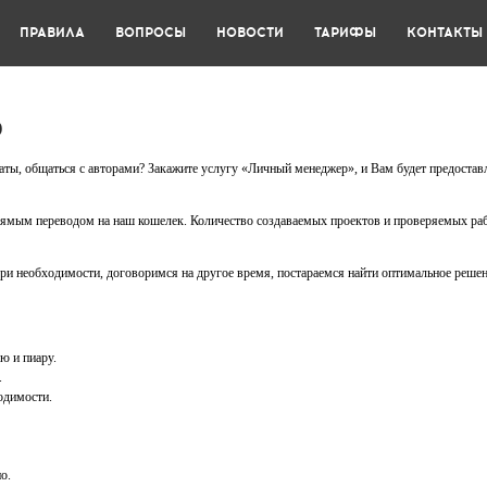
ПРАВИЛА
ВОПРОСЫ
НОВОСТИ
ТАРИФЫ
КОНТАКТЫ
р
ьтаты, общаться с авторами? Закажите услугу «Личный менеджер», и Вам будет предоста
прямым переводом на наш кошелек. Количество создаваемых проектов и проверяемых раб
При необходимости, договоримся на другое время, постараемся найти оптимальное решен
ю и пиару.
.
одимости.
о.