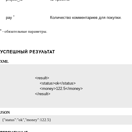
*
pay
Количество комментариев для покупки.
*
- обязательные параметры.
УСПЕШНЫЙ РЕЗУЛЬТАТ
XML
                            <result>

                                <status>ok</status>

                                <money>122.5</money>

                            </result>

JSON
{"status":"ok","money":122.5}