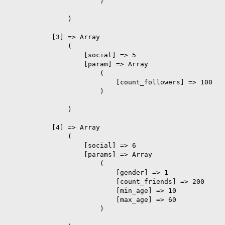
                        )

                )

            [3] => Array

                (

                    [social] => 5

                    [param] => Array

                        (

                            [count_followers] => 100

                        )

                )

            [4] => Array

                (

                    [social] => 6

                    [params] => Array

                        (

                            [gender] => 1

                            [count_friends] => 200

                            [min_age] => 10

                            [max_age] => 60

                        )
