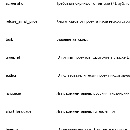
screenshot
Требовать скриншот от автора (+1 руб. ил
refuse_small_price
К-во отказов от проекта из-за низкой сто
task
Задание авторам.
group_id
ID группы проектов. Смотрите в списке В
author
ID пользователя, если проект индивидуа
language
Язык комментариев: русский, украинский
short_language
Язык комментариев: ru, ua, en, by.
team_id
ID команды авторов. Смотрите в списке 