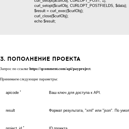
                            curl_setopt($curlObj, CURLOPT_POST, 1);

                            curl_setopt($curlObj, CURLOPT_POSTFIELDS, $data);

                            $result = curl_exec($curlObj);

                            curl_close($curlObj);

                            echo $result;

3. ПОПОЛНЕНИЕ ПРОЕКТА
Запрос по ссылке
https://qcomment.com/api/payproject
.
Принимаем следующие параметры:
*
apicode
Ваш ключ для доступа к API.
result
Формат результата, "xml" или "json". По умо
*
project_id
ID проекта.