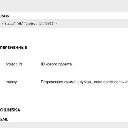
JSON
{"status":"ok","project_id":"8911"}
ПЕРЕМЕННЫЕ
project_id
ID нового проекта.
money
Потраченная сумма в рублях, если сразу оплачив
ОШИБКА
XML