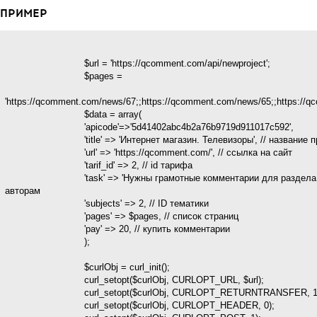
ПРИМЕР
                            $url = 'https://qcomment.com/api/newproject';

                            $pages =

'https://qcomment.com/news/67;;https://qcomment.com/news/65;;https://q
                            $data = array(

                            'apicode'=>'5d41402abc4b2a76b9719d911017c592',

                            'title' => 'Интернет магазин. Телевизоры', // название проекта

                            'url' => 'https://qcomment.com/', // ссылка на сайт

                            'tarif_id' => 2, // id тарифа

                            'task' => 'Нужны грамотные комментарии для раздела "Топ продаж".', // задание 
авторам

                            'subjects' => 2, // ID тематики

                            'pages' => $pages, // список страниц

                            'pay' => 20, // купить комментарии

                            );

                            $curlObj = curl_init();

                            curl_setopt($curlObj, CURLOPT_URL, $url);

                            curl_setopt($curlObj, CURLOPT_RETURNTRANSFER, 1);

                            curl_setopt($curlObj, CURLOPT_HEADER, 0);
