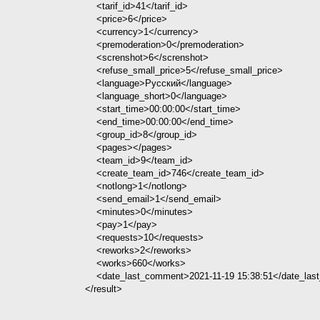
                                <tarif_id>41</tarif_id>

                                <price>6</price>

                                <currency>1</currency>

                                <premoderation>0</premoderation>

                                <screnshot>6</screnshot>

                                <refuse_small_price>5</refuse_small_price>

                                <language>Русский</language>

                                <language_short>0</language>

                                <start_time>00:00:00</start_time>

                                <end_time>00:00:00</end_time>

                                <group_id>8</group_id>

                                <pages></pages>

                                <team_id>9</team_id>

                                <create_team_id>746</create_team_id>

                                <notlong>1</notlong>

                                <send_email>1</send_email>

                                <minutes>0</minutes>

                                <pay>1</pay>

                                <requests>10</requests>

                                <reworks>2</reworks>

                                <works>660</works>

                                <date_last_comment>2021-11-19 15:38:51</date_last_comment>

                            </result>
