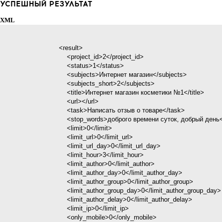
УСПЕШНЫЙ РЕЗУЛЬТАТ
XML
                            <result>

                                <project_id>2</project_id>

                                <status>1</status>

                                <subjects>Интернет магазин</subjects>

                                <subjects_short>2</subjects>

                                <title>Интернет магазин косметики №1</title>

                                <url></url>

                                <task>Написать отзыв о товаре</task>

                                <stop_words>доброго времени суток, добрый день</stop_words>

                                <limit>0</limit>

                                <limit_url>0</limit_url>

                                <limit_url_day>0</limit_url_day>

                                <limit_hour>3</limit_hour>

                                <limit_author>0</limit_author>

                                <limit_author_day>0</limit_author_day>

                                <limit_author_group>0</limit_author_group>

                                <limit_author_group_day>0</limit_author_group_day>

                                <limit_author_delay>0</limit_author_delay>

                                <limit_ip>0</limit_ip>

                                <only_mobile>0</only_mobile>
