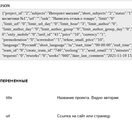
JSON
{"project_id":"2","subjects":"Интернет магазин","short_subjects":"2","status":"1
косметики №1","url":"","task": "Написать отзыв о товаре", "limit":"0"
,"limit_url":"0","limit_url_day":"0","limit_hour":"3", "limit_author":"0",
"limit_author_day":"0","limit_author_group":"0","limit_author_group_day":"0","
0","only_mobile":"0","tarif_id":"41","price":"10", "currency":"1",
"premoderation":"0","screenshot":"1","refuse_small_price":"10",
"language":"Русский","short_language":"ru","start_time":"00:00:00","end_time":
"team_id":"9","create_team_id":"746","notlong":"1","send_email":"1","minutes":"
"requests":"0","reworks":"0","works":"660","date_last_comment":"2021-11-19 1
ПЕРЕМЕННЫЕ
title
Название проекта. Видно авторам.
url
Ссылка на сайт или страницу.