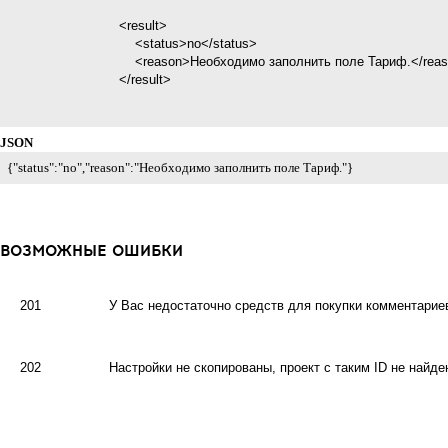
                            <result>

                                <status>no</status>

                                <reason>Необходимо заполнить поле Тариф.</reason>

                            </result>

JSON
{"status":"no","reason":"Необходимо заполнить поле Тариф."}
ВОЗМОЖНЫЕ ОШИБКИ
201
У Вас недостаточно средств для покупки комментарие
202
Настройки не скопированы, проект с таким ID не найде