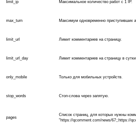
limit_ip
Максимальное количество работ c 1 IP.
max_turn
Максимум одновременно приступивших а
limit_url
Лимит комментариев на страницу.
limit_url_day
Лимит комментариев на страницу в сутки
only_mobile
Только для мобильных устройств.
stop_words
Стоп-слова через запятую.
Список страниц, для которых нужны комм
pages
"https://qcomment.com/news/67;;https://