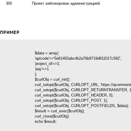
305
Проект заблокирован администрацией.
ПРИМЕР
                            $data = array(

                            'apicode'=>'5d41402abc4b2a76b9719d911017c592',

                            'project_id'=>2,

                            'pay'=>1

                            );

                            $curlObj = curl_init();

                            curl_setopt($curlObj, CURLOPT_URL, 'https://qcomment.com/api/payproject');

                            curl_setopt($curlObj, CURLOPT_RETURNTRANSFER, 1);

                            curl_setopt($curlObj, CURLOPT_HEADER, 0);

                            curl_setopt($curlObj, CURLOPT_POST, 1);

                            curl_setopt($curlObj, CURLOPT_POSTFIELDS, $data);

                            $result = curl_exec($curlObj);

                            curl_close($curlObj);

                            echo $result;
