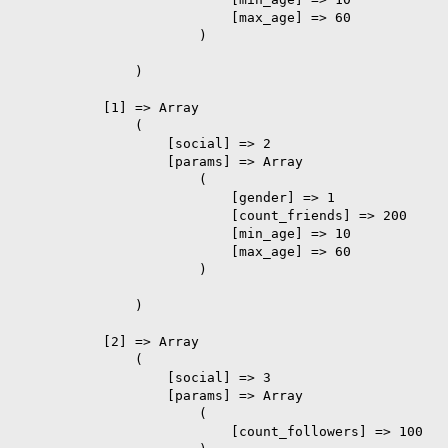
                            [max_age] => 60

                        )

                )

            [1] => Array

                (

                    [social] => 2

                    [params] => Array

                        (

                            [gender] => 1

                            [count_friends] => 200

                            [min_age] => 10

                            [max_age] => 60

                        )

                )

            [2] => Array

                (

                    [social] => 3

                    [params] => Array

                        (

                            [count_followers] => 100
