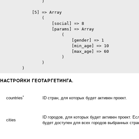
                )

            [5] => Array

                (

                    [social] => 8

                    [params] => Array

                        (

                            [gender] => 1

                            [min_age] => 10

                            [max_age] => 60

                        )

                )

НАСТРОЙКИ ГЕОТАРГЕТИНГА.
*
countries
ID стран, для которых будет активен проект.
ID городов, для которых будет активен проект. Есл
cities
будет доступен для всех городов выбранных стра