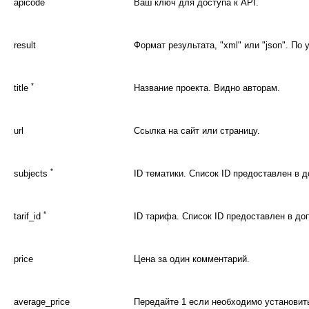
apicode
Ваш ключ для доступа к API.
result
Формат результата, "xml" или "json". По 
*
title
Название проекта. Видно авторам.
url
Ссылка на сайт или страницу.
*
subjects
ID тематики. Список ID предоставлен в 
*
tarif_id
ID тарифа. Список ID предоставлен в д
price
Цена за один комментарий.
average_price
Передайте 1 если необходимо установит