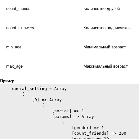
count_friends
Количество друзей
count_followers
Количество подписчиков
min_age
Минимальный возраст
max_age
Максимальный возраст
Пример
social_setting
 = Array

        (

            [0] => Array

                (

                    [social] => 1

                    [params] => Array

                        (

                            [gender] => 1

                            [count_friends] => 200

                            [min_age] => 10
