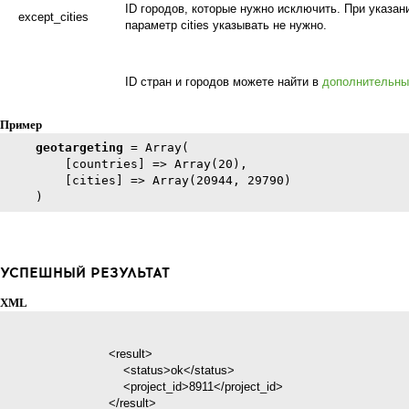
ID городов, которые нужно исключить. При указан
except_cities
параметр cities указывать не нужно.
ID стран и городов можете найти в
дополнительны
Пример
geotargeting
 = Array(

        [countries] => Array(20),

        [cities] => Array(20944, 29790)

УСПЕШНЫЙ РЕЗУЛЬТАТ
XML
                            <result>

                                <status>ok</status>

                                <project_id>8911</project_id>

                            </result>
