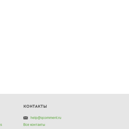
КОНТАКТЫ
help@qcomment.ru
ss
Все контакты