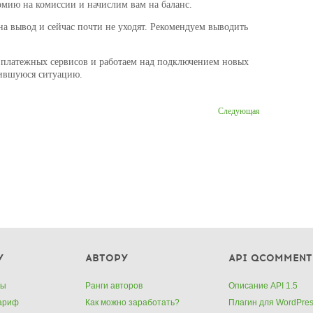
омию на комиссии и начислим вам на баланс.
на вывод и сейчас почти не уходят. Рекомендуем выводить
ы платежных сервисов и работаем над подключением новых
жившуюся ситуацию.
Следующая
У
АВТОРУ
API QCOMMENT
ты
Ранги авторов
Описание API 1.5
тариф
Как можно заработать?
Плагин для WordPre